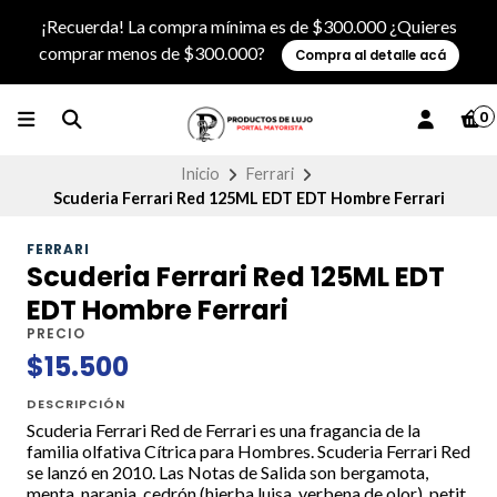
¡Recuerda! La compra mínima es de $300.000 ¿Quieres
comprar menos de $300.000?
Compra al detalle acá
0
Inicio
Ferrari
Scuderia Ferrari Red 125ML EDT EDT Hombre Ferrari
FERRARI
Scuderia Ferrari Red 125ML EDT
EDT Hombre Ferrari
PRECIO
$15.500
DESCRIPCIÓN
Scuderia Ferrari Red de Ferrari es una fragancia de la
familia olfativa Cítrica para Hombres. Scuderia Ferrari Red
se lanzó en 2010. Las Notas de Salida son bergamota,
menta, naranja, cedrón (hierba luisa, verbena de olor), petit