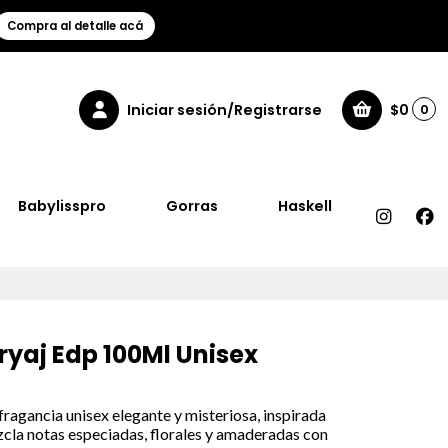
Compra al detalle acá
Iniciar sesión/Registrarse
$0
0
Babylisspro
Gorras
Haskell
ryaj Edp 100Ml Unisex
fragancia unisex elegante y misteriosa, inspirada
ezcla notas especiadas, florales y amaderadas con