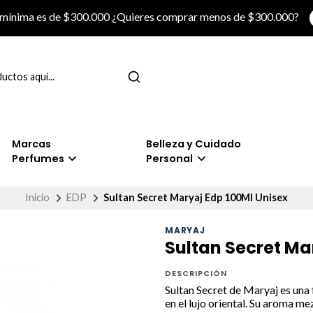
 mínima es de $300.000 ¿Quieres comprar menos de $300.000?
Marcas
Belleza y Cuidado
Perfumes
Personal
Inicio
EDP
Sultan Secret Maryaj Edp 100Ml Unisex
MARYAJ
Sultan Secret Ma
DESCRIPCIÓN
Sultan Secret de Maryaj es una 
en el lujo oriental. Su aroma m