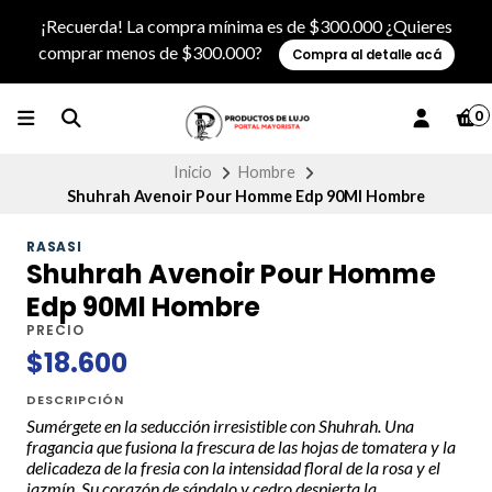
¡Recuerda! La compra mínima es de $300.000 ¿Quieres
comprar menos de $300.000?
Compra al detalle acá
0
Inicio
Hombre
Shuhrah Avenoir Pour Homme Edp 90Ml Hombre
RASASI
Shuhrah Avenoir Pour Homme
Edp 90Ml Hombre
PRECIO
$18.600
DESCRIPCIÓN
Sumérgete en la seducción irresistible con Shuhrah. Una
fragancia que fusiona la frescura de las hojas de tomatera y la
delicadeza de la fresia con la intensidad floral de la rosa y el
jazmín. Su corazón de sándalo y cedro despierta la