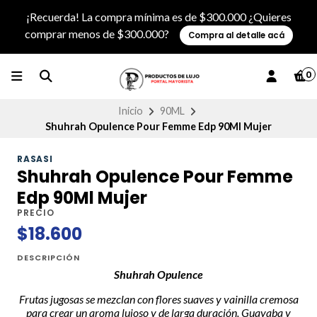
¡Recuerda! La compra mínima es de $300.000 ¿Quieres
comprar menos de $300.000?
Compra al detalle acá
0
Inicio
90ML
Shuhrah Opulence Pour Femme Edp 90Ml Mujer
RASASI
Shuhrah Opulence Pour Femme
Edp 90Ml Mujer
PRECIO
$18.600
DESCRIPCIÓN
Shuhrah Opulence
Frutas jugosas se mezclan con flores suaves y vainilla cremosa
para crear un aroma lujoso y de larga duración. Guayaba y