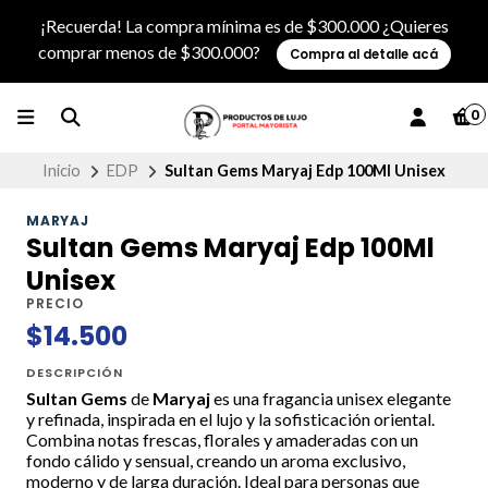
¡Recuerda! La compra mínima es de $300.000 ¿Quieres
comprar menos de $300.000?
Compra al detalle acá
0
Inicio
EDP
Sultan Gems Maryaj Edp 100Ml Unisex
MARYAJ
Sultan Gems Maryaj Edp 100Ml
Unisex
PRECIO
$14.500
DESCRIPCIÓN
Sultan Gems
de
Maryaj
es una fragancia unisex elegante
y refinada, inspirada en el lujo y la sofisticación oriental.
Combina notas frescas, florales y amaderadas con un
fondo cálido y sensual, creando un aroma exclusivo,
moderno y de larga duración. Ideal para personas que