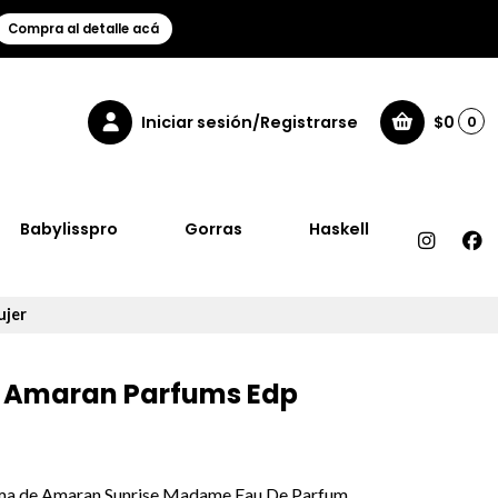
Compra al detalle acá
Iniciar sesión/Registrarse
$0
0
Babylisspro
Gorras
Haskell
ujer
 Amaran Parfums Edp
oma de Amaran Sunrise Madame Eau De Parfum.