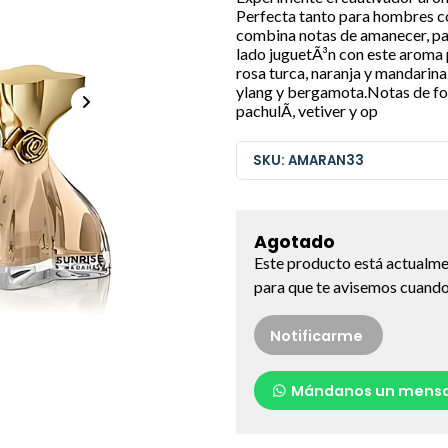
Perfecta tanto para hombres c
combina notas de amanecer, pas
lado juguetÃ³n con este aroma p
rosa turca, naranja y mandarin
ylang y bergamota.Notas de fond
pachulÃ­, vetiver y op
SKU: AMARAN33
Agotado
Este producto está actualme
para que te avisemos cuando 
Notificarme
Mándanos un mensa