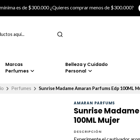
 mínima es de $300.000 ¿Quieres comprar menos de $300.000?
Marcas
Belleza y Cuidado
Perfumes
Personal
io
Perfumes
Sunrise Madame Amaran Parfums Edp 100ML M
AMARAN PARFUMS
Sunrise Madame
100ML Mujer
DESCRIPCIÓN
Experimente el cautivador ar