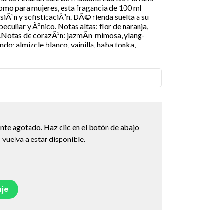
omo para mujeres, esta fragancia de 100 ml
iÃ³n y sofisticaciÃ³n. DÃ© rienda suelta a su
eculiar y Ãºnico. Notas altas: flor de naranja,
a.Notas de corazÃ³n: jazmÃ­n, mimosa, ylang-
o: almizcle blanco, vainilla, haba tonka,
nte agotado. Haz clic en el botón de abajo
vuelva a estar disponible.
je