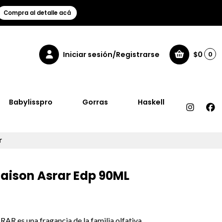
Compra al detalle acá
Iniciar sesión/Registrarse
$0
0
Babylisspro
Gorras
Haskell
r
Maison Asrar Edp 90ML
R es una fragancia de la familia olfativa