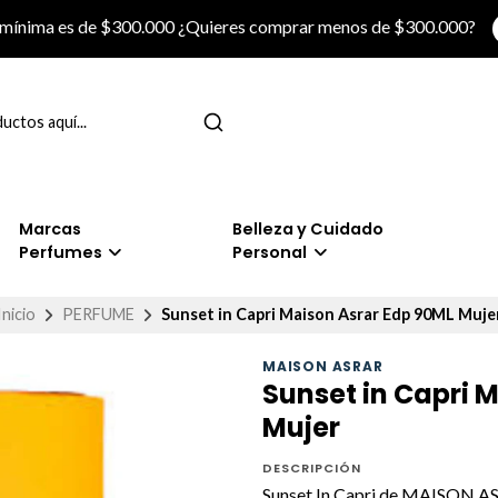
 mínima es de $300.000 ¿Quieres comprar menos de $300.000?
Marcas
Belleza y Cuidado
Perfumes
Personal
Inicio
PERFUME
Sunset in Capri Maison Asrar Edp 90ML Muje
MAISON ASRAR
Sunset in Capri 
Mujer
DESCRIPCIÓN
Sunset In Capri de MAISON ASRA