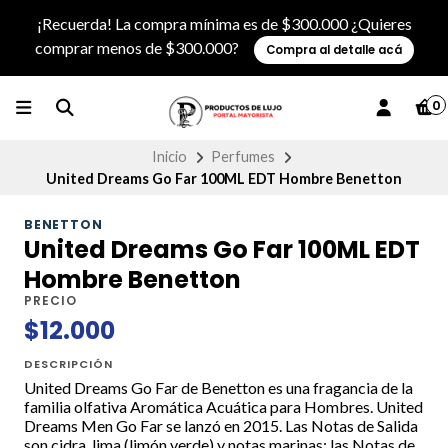
¡Recuerda! La compra mínima es de $300.000 ¿Quieres
comprar menos de $300.000?
Compra al detalle acá
0
Inicio
Perfumes
United Dreams Go Far 100ML EDT Hombre Benetton
BENETTON
United Dreams Go Far 100ML EDT
Hombre Benetton
PRECIO
$12.000
DESCRIPCIÓN
United Dreams Go Far de Benetton es una fragancia de la
familia olfativa Aromática Acuática para Hombres. United
Dreams Men Go Far se lanzó en 2015. Las Notas de Salida
son cidra, lima (limón verde) y notas marinas; las Notas de