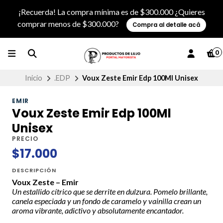
¡Recuerda! La compra mínima es de $300.000 ¿Quieres
comprar menos de $300.000?
Compra al detalle acá
0
Inicio
.EDP
Voux Zeste Emir Edp 100Ml Unisex
EMIR
Voux Zeste Emir Edp 100Ml
Unisex
PRECIO
$17.000
DESCRIPCIÓN
Voux Zeste – Emir
Un estallido cítrico que se derrite en dulzura. Pomelo brillante,
canela especiada y un fondo de caramelo y vainilla crean un
aroma vibrante, adictivo y absolutamente encantador.