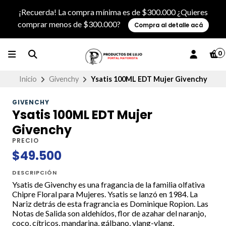
¡Recuerda! La compra mínima es de $300.000 ¿Quieres
comprar menos de $300.000?
Compra al detalle acá
0
Inicio
Givenchy
Ysatis 100ML EDT Mujer Givenchy
GIVENCHY
Ysatis 100ML EDT Mujer
Givenchy
PRECIO
$49.500
DESCRIPCIÓN
Ysatis de Givenchy es una fragancia de la familia olfativa
Chipre Floral para Mujeres. Ysatis se lanzó en 1984. La
Nariz detrás de esta fragrancia es Dominique Ropion. Las
Notas de Salida son aldehídos, flor de azahar del naranjo,
coco, cítricos, mandarina, gálbano, ylang-ylang,