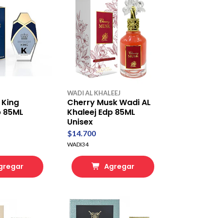
WADI AL KHALEEJ
 King
Cherry Musk Wadi AL
p 85ML
Khaleej Edp 85ML
Unisex
$14.700
WADI34
gregar
Agregar