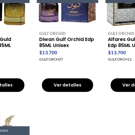
GULF ORCHID
GULF ORCHID
 Guld
Diwan Gulf Orchid Edp
Alfares Gu
 85ML
85ML Unisex
Edp 85ML U
$13.700
$13.700
GULFORCH37
GULFORCH11
talles
Ver detalles
Ver d
TADO