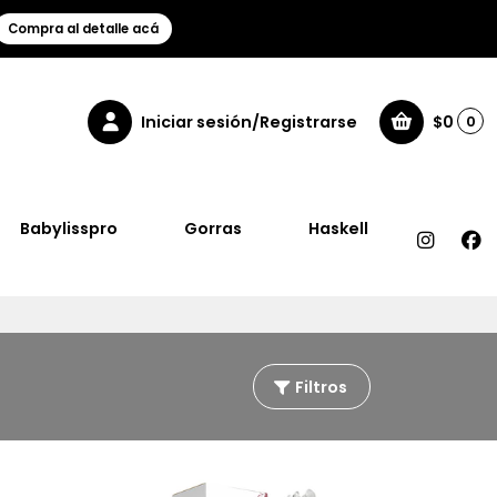
Compra al detalle acá
Iniciar sesión/Registrarse
$0
0
Babylisspro
Gorras
Haskell
Filtros