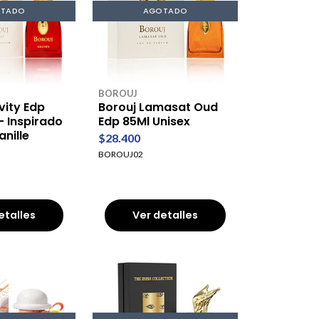
TADO
AGOTADO
BOROUJ
vity Edp
Borouj Lamasat Oud
- Inspirado
Edp 85Ml Unisex
anille
$28.400
BOROUJ02
etalles
Ver detalles