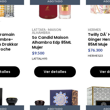
TADO
AGOTADO
AGO
LATTAFA - MAISON
HERMES
ALHAMBRA
aramain
Twilly DÂ´
So Candid Maison
ombre-
Ginger He
Alhambra Edp 85ML
n Drakkar
85Ml Muje
Mujer
roche
$76.300
$9.500
HERMES23
LATTALH95
talles
Ver detalles
Ver d
TADO
AGOTADO
AGO