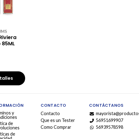
UMS
Riviera
 85ML
talles
FORMACIÓN
CONTACTO
CONTÁCTANOS
minos y
Contacto
mayorista@productos
diciones
Que es un Tester
56951699907
tica de
Como Comprar
56939578598
oluciones
ticas de
vacidad