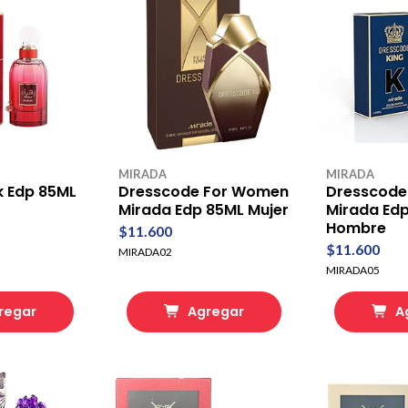
MIRADA
MIRADA
k Edp 85ML
Dresscode For Women
Dresscode
Mirada Edp 85ML Mujer
Mirada Ed
Hombre
$11.600
$11.600
MIRADA02
MIRADA05
regar
Agregar
A