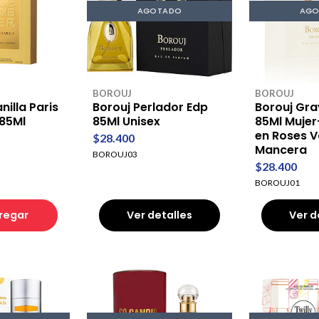
AGOTADO
AGO
BOROUJ
BOROUJ
illa Paris
Borouj Perlador Edp
Borouj Gra
 85Ml
85Ml Unisex
85Ml Mujer
en Roses V
$28.400
Mancera
BOROUJ03
$28.400
BOROUJ01
regar
Ver detalles
Ver d