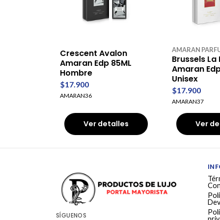
AMARAN PARF
Crescent Avalon
Brussels La 
Amaran Edp 85ML
Amaran Edp
Hombre
Unisex
$17.900
$17.900
AMARAN36
AMARAN37
Ver detalles
Ver de
IN
Tér
Con
Poli
Dev
Polí
SÍGUENOS
pri