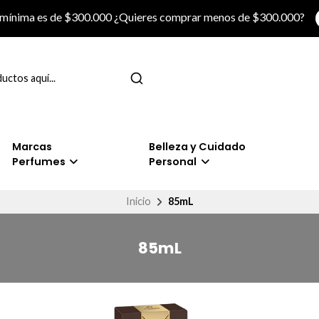
 mínima es de $300.000 ¿Quieres comprar menos de $300.000?
Marcas
Belleza y Cuidado
Perfumes
Personal
Inicio
85mL
85mL