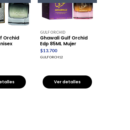
GULF ORCHID
lf Orchid
Ghawali Gulf Orchid
nisex
Edp 85ML Mujer
$13.700
GULFORCH12
etalles
Ver detalles