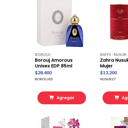
BOROUJ
RIIFFS - NUSUK
Borouj Amorous
Zahra Nusu
Unisex EDP 85ml
Mujer
$28.400
$13.200
BOROUJ05
NUSUK27
Agregar
Ag