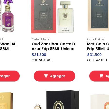
EJ
Cote D Azur
Cote D Azur
 Wadi AL
Oud Zanzibar Corte D
Met Gala C
 85ML
Azur Edp 85ML Unisex
Edp 85ML U
$31.500
$31.500
COTESAZUR03
COTESAZUR01
regar
Agregar
A