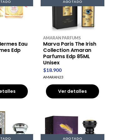
TADO
AGOTADO
AMARAN PARFUMS
 Hermes Eau
Marva Paris The Irish
rmes Edp
Collection Amaran
Parfums Edp 85ML
Unisex
$18.900
AMARAN23
etalles
Ver detalles
TADO
AGOTADO