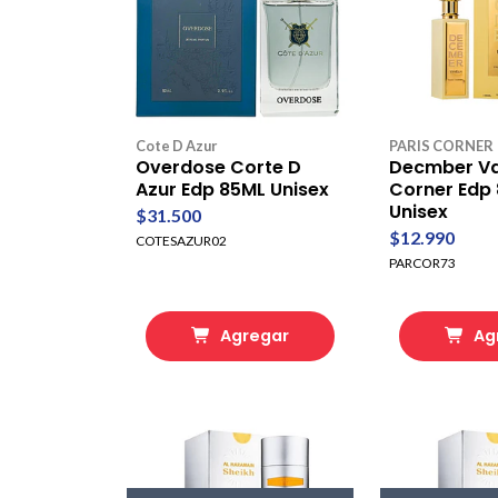
Cote D Azur
PARIS CORNER
Overdose Corte D
Decmber Van
Azur Edp 85ML Unisex
Corner Edp
Unisex
$31.500
$12.990
COTESAZUR02
PARCOR73
Agregar
Ag