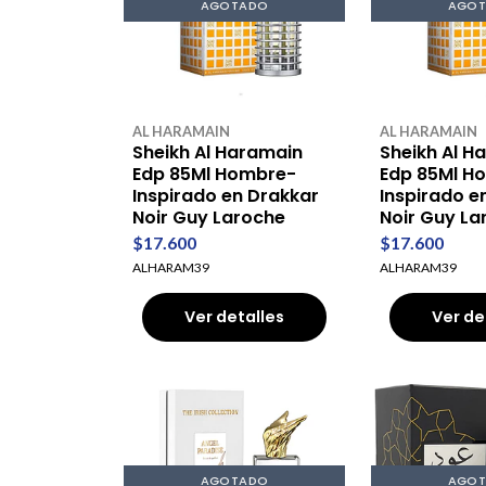
AGOTADO
AGO
AL HARAMAIN
AL HARAMAIN
Sheikh Al Haramain
Sheikh Al H
Edp 85Ml Hombre-
Edp 85Ml H
Inspirado en Drakkar
Inspirado e
Noir Guy Laroche
Noir Guy La
$17.600
$17.600
ALHARAM39
ALHARAM39
Ver detalles
Ver de
AGOTADO
AGO