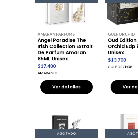
AMARAN PARFUMS
GULF ORCHID
Angel Paradise The
Oud Edition
Irish Collection Extrait
Orchid Edp
De Parfum Amaran
Unisex
85ML Unisex
$13.700
$17.400
GULFORCH38
AMARAN01
Ver detalles
Ver de
AGOTADO
AGO