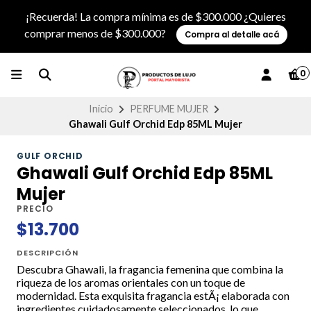
¡Recuerda! La compra mínima es de $300.000 ¿Quieres
comprar menos de $300.000?
Compra al detalle acá
0
Inicio
PERFUME MUJER
Ghawali Gulf Orchid Edp 85ML Mujer
GULF ORCHID
Ghawali Gulf Orchid Edp 85ML
Mujer
PRECIO
$13.700
DESCRIPCIÓN
Descubra Ghawali, la fragancia femenina que combina la
riqueza de los aromas orientales con un toque de
modernidad. Esta exquisita fragancia estÃ¡ elaborada con
ingredientes cuidadosamente seleccionados, lo que