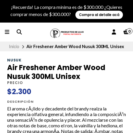
¡Recuerda! La compra mínima es de $300.000 ¿Quieres
comprar menos de $300.000?
Compra al detalle acá
0
Inicio
Air Freshener Amber Wood Nusuk 300ML Unisex
NUSUK
Air Freshener Amber Wood
Nusuk 300ML Unisex
PRECIO
$2.300
DESCRIPCIÓN
El aroma cÃ¡lido y decadente del brandy realza la
experiencia olfativa general, infundiendo a la composiciÃ³n
una sensaciÃ³n de opulencia y placer. Al mezclarse con las
otras notas de base, como el ron, la vainilla y la hediona, el
brandy crea una armonÃ­a. Notas de salida: Ã¡mbar, notas