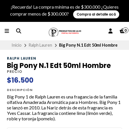
¡Recuerda! La compra mínima es de $300.000 ¿Quieres
comprar menos de $300.000?
Compra al detalle acá
0
Inicio
Ralph Lauren
Big Pony N.1 Edt 50ml Hombre
RALPH LAUREN
Big Pony N.1 Edt 50ml Hombre
PRECIO
$16.500
DESCRIPCIÓN
Big Pony 1 de Ralph Lauren es una fragancia de la familia
olfativa Amaderada Aromática para Hombres. Big Pony 1
se lanzó en 2010. La Nariz detrás de esta fragrancia es
Yves Cassar. La fragrancia contiene lima (limón verde),
roble y toronja (pomelo).