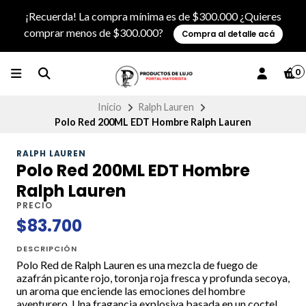
¡Recuerda! La compra mínima es de $300.000 ¿Quieres
comprar menos de $300.000?
Compra al detalle acá
0
Inicio
Ralph Lauren
Polo Red 200ML EDT Hombre Ralph Lauren
RALPH LAUREN
Polo Red 200ML EDT Hombre
Ralph Lauren
PRECIO
$83.700
DESCRIPCIÓN
Polo Red de Ralph Lauren es una mezcla de fuego de
azafrán picante rojo, toronja roja fresca y profunda secoya,
un aroma que enciende las emociones del hombre
aventurero. Una fragancia explosiva basada en un coctel