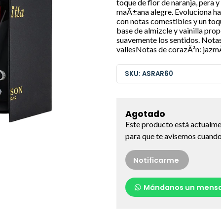
toque de flor de naranja, pera y 
maÃ±ana alegre. Evoluciona ha
con notas comestibles y un toq
base de almizcle y vainilla pro
suavemente los sentidos. Notas d
vallesNotas de corazÃ³n: jazmÃ
SKU: ASRAR60
Agotado
Este producto está actualme
para que te avisemos cuando 
Notificarme
Mándanos un mensa