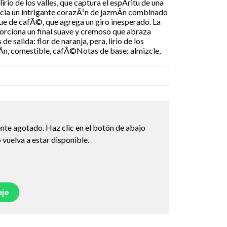
lirio de los valles, que captura el espÃ­ritu de una
cia un intrigante corazÃ³n de jazmÃ­n combinado
ue de cafÃ©, que agrega un giro inesperado. La
porciona un final suave y cremoso que abraza
e salida: flor de naranja, pera, lirio de los
­n, comestible, cafÃ©Notas de base: almizcle,
nte agotado. Haz clic en el botón de abajo
vuelva a estar disponible.
je