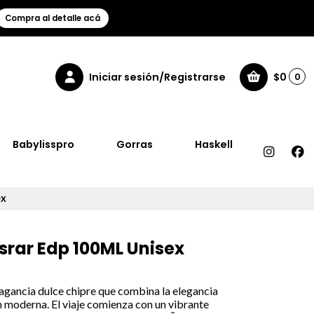
Compra al detalle acá
Iniciar sesión/Registrarse
$0
0
Babylisspro
Gorras
Haskell
ex
srar Edp 100ML Unisex
ragancia dulce chipre que combina la elegancia
³n moderna. El viaje comienza con un vibrante