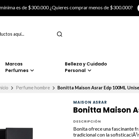
 mínima es de $300.000 ¿Quieres comprar menos de $300.000?
Marcas
Belleza y Cuidado
Perfumes
Personal
nicio
Perfume hombre
Bonitta Maison Asrar Edp 100ML Unis
MAISON ASRAR
Bonitta Maison A
DESCRIPCIÓN
Bonita ofrece una fascinante f
tradicional con la sofisticaciÃ