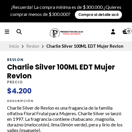
¡Recuerda! La compra mínima es de $300.000 ¿Quieres
comprar menos de $300.000?
Compra al detalle acá
0
Inicio
Revlon
Charlie Silver 100ML EDT Mujer Revlon
REVLON
Charlie Silver 100ML EDT Mujer
Revlon
PRECIO
$4.200
DESCRIPCIÓN
Charlie Silver de Revlon es una fragancia de la familia
olfativa Floral Frutal para Mujeres. Charlie Silver se lanzó
en 1997. La fragrancia contiene chabacano , magnolia,
durazno (melocotón), lima (limón verde), pera y lirio de los
valles (muguete).