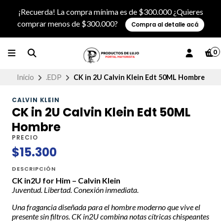
¡Recuerda! La compra mínima es de $300.000 ¿Quieres
comprar menos de $300.000?
Compra al detalle acá
0
Inicio
.EDP
CK in 2U Calvin Klein Edt 50ML Hombre
CALVIN KLEIN
CK in 2U Calvin Klein Edt 50ML
Hombre
PRECIO
$15.300
DESCRIPCIÓN
CK in2U for Him – Calvin Klein
Juventud. Libertad. Conexión inmediata.
Una fragancia diseñada para el hombre moderno que vive el
presente sin filtros. CK in2U combina notas cítricas chispeantes