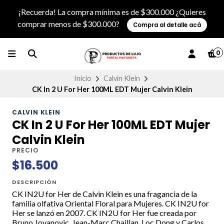
¡Recuerda! La compra mínima es de $300.000 ¿Quieres
comprar menos de $300.000?
Compra al detalle acá
0
Inicio
Calvin Klein
CK In 2 U For Her 100ML EDT Mujer Calvin Klein
CALVIN KLEIN
CK In 2 U For Her 100ML EDT Mujer
Calvin Klein
PRECIO
$16.500
DESCRIPCIÓN
CK IN2U for Her de Calvin Klein es una fragancia de la
familia olfativa Oriental Floral para Mujeres. CK IN2U for
Her se lanzó en 2007. CK IN2U for Her fue creada por
Bruno Jovanovic, Jean-Marc Chaillan, Loc Dong y Carlos