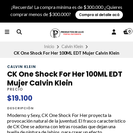
¡Recuerda! La compra mínima es de $300.000 ¿Quieres
comprar menos de $300.000?
Compra al detalle acá
0
Inicio
Calvin Klein
CK One Shock For Her 100ML EDT Mujer Calvin Klein
CALVIN KLEIN
CK One Shock For Her 100ML EDT
Mujer Calvin Klein
PRECIO
$19.100
DESCRIPCIÓN
Moderno y Sexy, CK One Shock For Her proyecta la
provocación natural de la juventud. El frasco característico
de CK One se adorna con letras rosadas que dejan una
huella de pintura de labios, para crear un efecto