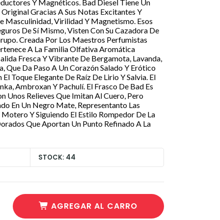
Seductores Y Magnéticos. Bad Diesel Tiene Un
 Original Gracias A Sus Notas Excitantes Y
 Masculinidad, Virilidad Y Magnetismo. Esos
eguros De Sí Mismo, Visten Con Su Cazadora De
Grupo. Creada Por Los Maestros Perfumistas
rtenece A La Familia Olfativa Aromática
alida Fresca Y Vibrante De Bergamota, Lavanda,
, Que Da Paso A Un Corazón Salado Y Erótico
l Toque Elegante De Raíz De Lirio Y Salvia. El
ka, Ambroxan Y Pachulí. El Frasco De Bad Es
n Unos Relieves Que Imitan Al Cuero, Pero
ado En Un Negro Mate, Representanto Las
 Motero Y Siguiendo El Estilo Rompedor De La
Dorados Que Aportan Un Punto Refinado A La
STOCK: 44
AGREGAR AL CARRO