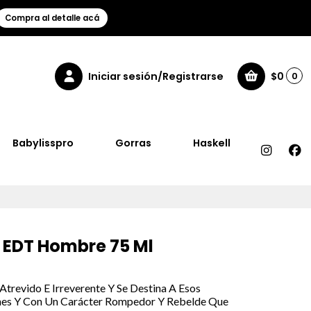
Compra al detalle acá
Iniciar sesión/Registrarse
$0
0
Babylisspro
Gorras
Haskell
r EDT Hombre 75 Ml
 Atrevido E Irreverente Y Se Destina A Esos
es Y Con Un Carácter Rompedor Y Rebelde Que