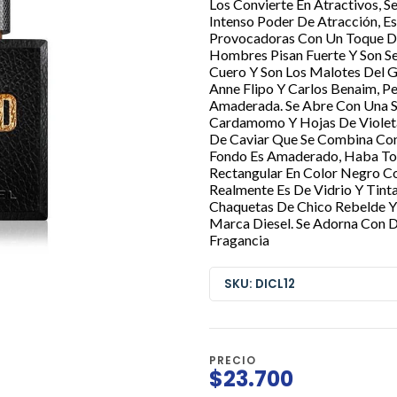
Los Convierte En Atractivos, 
Intenso Poder De Atracción, Es
Provocadoras Con Un Toque De
Hombres Pisan Fuerte Y Son S
Cuero Y Son Los Malotes Del 
Anne Flipo Y Carlos Benaim, Pe
Amaderada. Se Abre Con Una S
Cardamomo Y Hojas De Violeta
De Caviar Que Se Combina Con E
Fondo Es Amaderado, Haba Ton
Rectangular En Color Negro Co
Realmente Es De Vidrio Y Tint
Chaquetas De Chico Rebelde Y
Marca Diesel. Se Adorna Con 
Fragancia
SKU: DICL12
PRECIO
$23.700