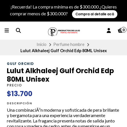
¡Recuerda! La compra mínima es de $300.000 ¿Quieres
comprar menos de $300.000?
Compra al detalle acá
0
Inicio
Perfume hombre
Lulut Alkhaleej Gulf Orchid Edp 80ML Unisex
GULF ORCHID
Lulut Alkhaleej Gulf Orchid Edp
80ML Unisex
PRECIO
$13.700
DESCRIPCIÓN
Una combinaciÃ³n moderna y sofisticada de pera brillante
y bergamota para una experiencia verdaderamente
revitalizante. La fragancia presenta notas de salida junto
con rosa y madera de cedro antes de sumergirse en un