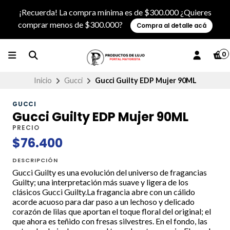
¡Recuerda! La compra mínima es de $300.000 ¿Quieres
comprar menos de $300.000?
Compra al detalle acá
0
Inicio
Gucci
Gucci Guilty EDP Mujer 90ML
GUCCI
Gucci Guilty EDP Mujer 90ML
PRECIO
$76.400
DESCRIPCIÓN
Gucci Guilty es una evolución del universo de fragancias
Guilty; una interpretación más suave y ligera de los
clásicos Gucci Guilty.La fragancia abre con un cálido
acorde acuoso para dar paso a un lechoso y delicado
corazón de lilas que aportan el toque floral del original; el
que ahora es teñido con fresas silvestres. En el fondo, las