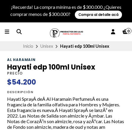
¡Recuerda! La compra mínima es de $300.000 ¿Quieres
comprar menos de $300.000?
Compra al detalle acá
0
Inicio
Unisex
Hayati edp 100ml Unisex
AL HARAMAIN
Hayati edp 100ml Unisex
PRECIO
$54.200
DESCRIPCIÓN
Hayati SprayÂ deÂ Al Haramain PerfumesÂ es una
fragancia de la familia olfativa para Hombres y Mujeres.
Esta fragancia es nueva.Â Hayati SprayÂ se lanzÃ³ en
2022. Las Notas de Salida son almizcle y Ã¡mbar. Las
Notas de CorazÃ³n son almizcle, rosa y azÃºcar. Las Notas
de Fondo son almizcle, madera de oud y notas am