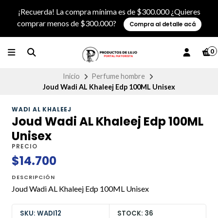
¡Recuerda! La compra mínima es de $300.000 ¿Quieres
comprar menos de $300.000?
Compra al detalle acá
0
Inicio
Perfume hombre
Joud Wadi AL Khaleej Edp 100ML Unisex
WADI AL KHALEEJ
Joud Wadi AL Khaleej Edp 100ML
Unisex
PRECIO
$14.700
DESCRIPCIÓN
Joud Wadi AL Khaleej Edp 100ML Unisex
SKU: WADI12
STOCK: 36