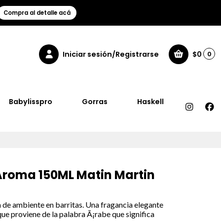
Compra al detalle acá
Iniciar sesión/Registrarse
$0
0
Babylisspro
Gorras
Haskell
 Aroma 150ML Matin Martin
de ambiente en barritas. Una fragancia elegante
ue proviene de la palabra Ã¡rabe que significa