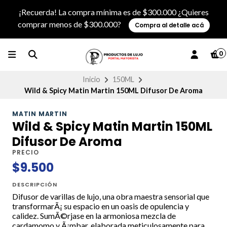
¡Recuerda! La compra mínima es de $300.000 ¿Quieres
comprar menos de $300.000?
Compra al detalle acá
0
Inicio
150ML
Wild & Spicy Matin Martin 150ML Difusor De Aroma
MATIN MARTIN
Wild & Spicy Matin Martin 150ML
Difusor De Aroma
PRECIO
$9.500
DESCRIPCIÓN
Difusor de varillas de lujo, una obra maestra sensorial que
transformarÃ¡ su espacio en un oasis de opulencia y
calidez. SumÃ©rjase en la armoniosa mezcla de
cardamomo y Ã¡mbar, elaborada meticulosamente para