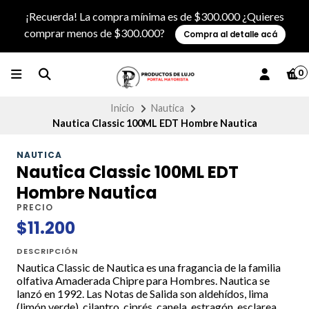
¡Recuerda! La compra mínima es de $300.000 ¿Quieres
comprar menos de $300.000?
Compra al detalle acá
0
Inicio
Nautica
Nautica Classic 100ML EDT Hombre Nautica
NAUTICA
Nautica Classic 100ML EDT
Hombre Nautica
PRECIO
$11.200
DESCRIPCIÓN
Nautica Classic de Nautica es una fragancia de la familia
olfativa Amaderada Chipre para Hombres. Nautica se
lanzó en 1992. Las Notas de Salida son aldehídos, lima
(limón verde), cilantro, ciprés, canela, estragón, esclarea,