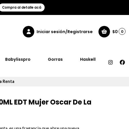
Compra al detalle acá
Iniciar sesión/Registrarse
$0
0
Babylisspro
Gorras
Haskell
a Renta
00ML EDT Mujer Oscar De La
enta, es una fragancia que abre una nueva