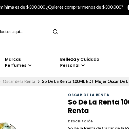
 mínima es de $300.000 ¿Quieres comprar menos de $300.000?
Marcas
Belleza y Cuidado
Perfumes
Personal
Oscar de la Renta
So De La Renta 100ML EDT Mujer Oscar De L
OSCAR DE LA RENTA
So De La Renta 1
Renta
DESCRIPCIÓN
So de la Renta de Oscar de la R