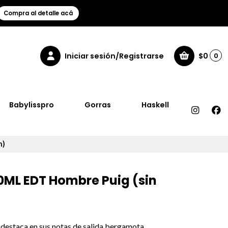
Compra al detalle acá
Iniciar sesión/Registrarse
$0
0
Babylisspro
Gorras
Haskell
n)
0ML EDT Hombre Puig (sin
destaca en sus notas de salida bergamota,