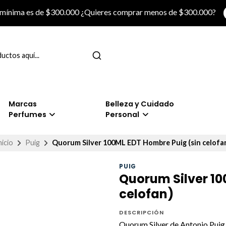
 mínima es de $300.000 ¿Quieres comprar menos de $300.000?
Marcas
Belleza y Cuidado
Perfumes
Personal
nicio
Puig
Quorum Silver 100ML EDT Hombre Puig (sin celofa
PUIG
Quorum Silver 10
celofan)
DESCRIPCIÓN
Quorum Silver de Antonio Puig 