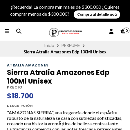
¡Recuerda! La compra mínima es de $300.000 ¿Quieres
comprar menos de $300.000?
Compra al detalle acá
0
Inicio
PERFUME
Sierra Atralia Amazones Edp 100Ml Unisex
ATRALIA AMAZONES
Sierra Atralia Amazones Edp
100Ml Unisex
PRECIO
$18.700
DESCRIPCIÓN
"AMAZONAS SIERRA", una fragancia donde el espÃ­ritu
robusto de la naturaleza se casa con sutilezas sofisticadas,
creando una historia aromÃ¡tica de belleza contrastante.
La fragancia comienza con las notas frescas y refrescantes