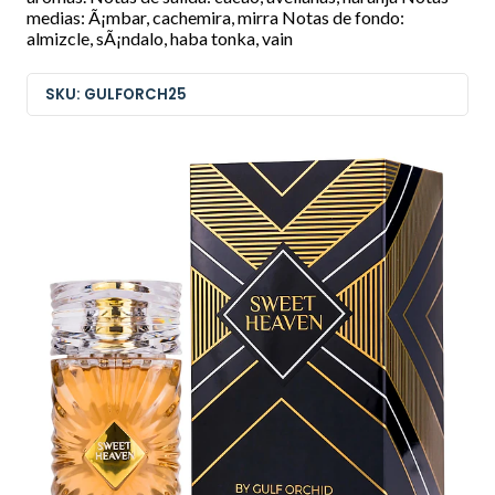
medias: Ã¡mbar, cachemira, mirra Notas de fondo:
almizcle, sÃ¡ndalo, haba tonka, vain
SKU: GULFORCH25