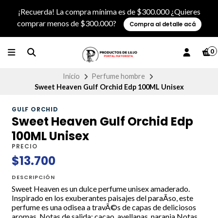
¡Recuerda! La compra mínima es de $300.000 ¿Quieres
comprar menos de $300.000?
Compra al detalle acá
0
Inicio
Perfume hombre
Sweet Heaven Gulf Orchid Edp 100ML Unisex
GULF ORCHID
Sweet Heaven Gulf Orchid Edp
100ML Unisex
PRECIO
$13.700
DESCRIPCIÓN
Sweet Heaven es un dulce perfume unisex amaderado.
Inspirado en los exuberantes paisajes del paraÃ­so, este
perfume es una odisea a travÃ©s de capas de deliciosos
aromas. Notas de salida: cacao, avellanas, naranja Notas