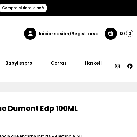
Compra al detalle acá
Iniciar sesión/Registrarse
$0
0
Babylisspro
Gorras
Haskell
ue Dumont Edp 100ML
ncia que encarna intriga y elegancia. Su