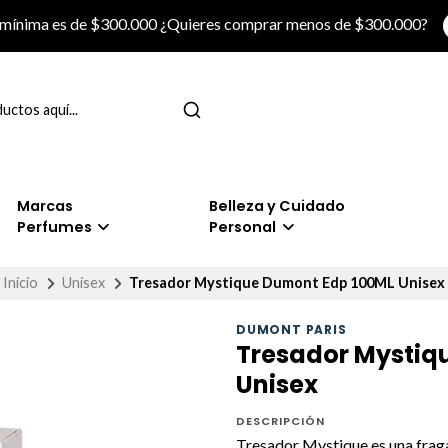
 mínima es de $300.000 ¿Quieres comprar menos de $300.000?
Marcas
Belleza y Cuidado
Perfumes
Personal
Inicio
Unisex
Tresador Mystique Dumont Edp 100ML Unisex
DUMONT PARIS
Tresador Mystiq
Unisex
DESCRIPCIÓN
Tresador Mystique es una fraga