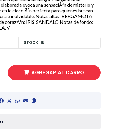
laborada evoca una sensaciÃ³n de misterio y
te en la elecciÃ³n perfecta para quienes buscan
ctora e inolvidable. Notas altas: BERGAMOTA,
orazÃ³n: IRIS, SÃNDALO Notas de fondo:
A, V
STOCK: 16
AGREGAR AL CARRO
es