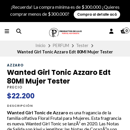
¡Recuerda! La compra mínima es de $300.000 ¿Quieres
comprar menos de $300.000?
Compra al detalle acá
0
Inicio
PERFUM
Tester
Wanted Girl Tonic Azzaro Edt 80Ml Mujer Tester
AZZARO
Wanted Girl Tonic Azzaro Edt
80Ml Mujer Tester
PRECIO
$22.200
DESCRIPCIÓN
Wanted Girl Tonic de Azzaro
es una fragancia de la
familia olfativa Floral Frutal para Mujeres. Esta fragrancia
es nueva. Wanted Girl Tonic se lanzÃ³ en 2020. Las Notas
de Salida son kiwi y jengibre; las Notas de CorazÃ³n son