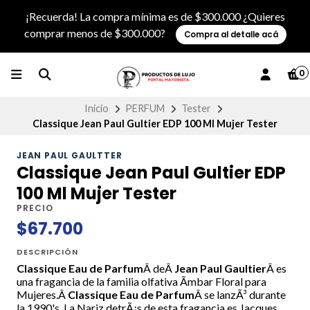
¡Recuerda! La compra mínima es de $300.000 ¿Quieres
comprar menos de $300.000?
Compra al detalle acá
0
Inicio
PERFUM
Tester
Classique Jean Paul Gultier EDP 100 Ml Mujer Tester
JEAN PAUL GAULTTER
Classique Jean Paul Gultier EDP
100 Ml Mujer Tester
PRECIO
$67.700
DESCRIPCIÓN
Classique Eau de Parfum
Â
de
Â
Jean Paul Gaultier
Â
es
una fragancia de la familia olfativa Ãmbar Floral para
Mujeres.
Â
Classique Eau de Parfum
Â
se lanzÃ³ durante
la 1990's. La Nariz detrÃ¡s de esta fragancia es Jacques