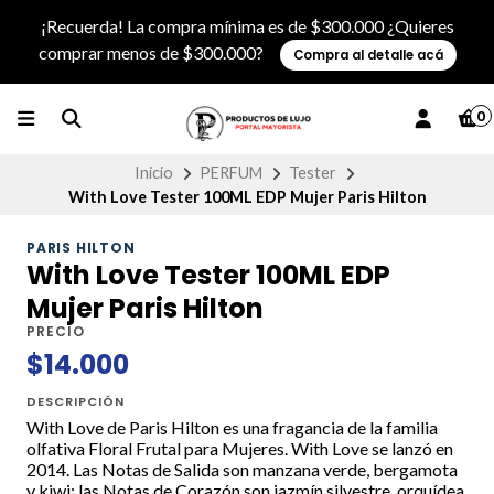
¡Recuerda! La compra mínima es de $300.000 ¿Quieres
comprar menos de $300.000?
Compra al detalle acá
0
Inicio
PERFUM
Tester
With Love Tester 100ML EDP Mujer Paris Hilton
PARIS HILTON
With Love Tester 100ML EDP
Mujer Paris Hilton
PRECIO
$14.000
DESCRIPCIÓN
With Love de Paris Hilton es una fragancia de la familia
olfativa Floral Frutal para Mujeres. With Love se lanzó en
2014. Las Notas de Salida son manzana verde, bergamota
y kiwi; las Notas de Corazón son jazmín silvestre, orquídea