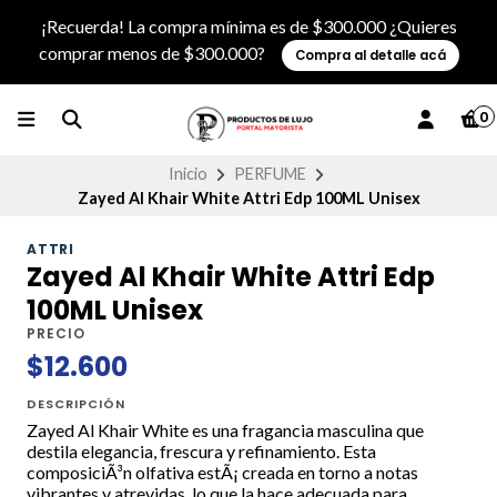
¡Recuerda! La compra mínima es de $300.000 ¿Quieres
comprar menos de $300.000?
Compra al detalle acá
0
Inicio
PERFUME
Zayed Al Khair White Attri Edp 100ML Unisex
ATTRI
Zayed Al Khair White Attri Edp
100ML Unisex
PRECIO
$12.600
DESCRIPCIÓN
Zayed Al Khair White es una fragancia masculina que
destila elegancia, frescura y refinamiento. Esta
composiciÃ³n olfativa estÃ¡ creada en torno a notas
vibrantes y atrevidas, lo que la hace adecuada para