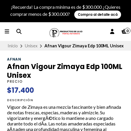
¡Recuerda! La compra mínima es de $300.000 ¿Quieres
comprar menos de $300.000?
Compra al detalle acá
0
Inicio
Unisex
Afnan Vigour Zimaya Edp 100ML Unisex
AFNAN
Afnan Vigour Zimaya Edp 100ML
Unisex
PRECIO
$17.400
DESCRIPCIÓN
Viguor de Zimaya es una mezcla fascinante y bien afinada
de notas frescas, especias, maderas y almizcle. Su
vigorizante y energÃ©tico lo mantiene a uno cargado
durante todo el dÃ­a. Las notas amaderadas especiadas
aÃ±aden una profundidad masculina y femenina al