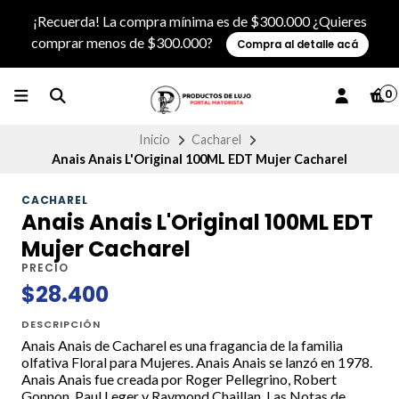
¡Recuerda! La compra mínima es de $300.000 ¿Quieres
comprar menos de $300.000?
Compra al detalle acá
0
Inicio
Cacharel
Anais Anais L'Original 100ML EDT Mujer Cacharel
CACHAREL
Anais Anais L'Original 100ML EDT
Mujer Cacharel
PRECIO
$28.400
DESCRIPCIÓN
Anais Anais de Cacharel es una fragancia de la familia
olfativa Floral para Mujeres. Anais Anais se lanzó en 1978.
Anais Anais fue creada por Roger Pellegrino, Robert
Gonnon, Paul Leger y Raymond Chaillan. Las Notas de