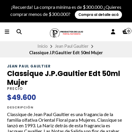
¡Recuerda! La compra mínima es de $300.000 ¿Quieres
comprar menos de $300.000?
Compra al detalle acá
0
Inicio
Jean Paul Gaultier
Classique J.P.Gaultier Edt 50ml Mujer
JEAN PAUL GAULTIER
Classique J.P.Gaultier Edt 50ml
Mujer
PRECIO
$49.600
DESCRIPCIÓN
Classique de Jean Paul Gaultier es una fragancia de la
familia olfativa Oriental Floral para Mujeres. Classique se
lanzó en 1993. La Nariz detrás de esta fragrancia es
Jacques Cavallier. Las Notas de Salida son flor de azahar