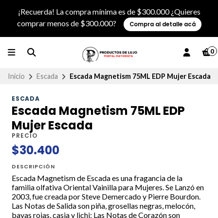
¡Recuerda! La compra mínima es de $300.000 ¿Quieres
comprar menos de $300.000?
Compra al detalle acá
0
Inicio
Escada
Escada Magnetism 75ML EDP Mujer Escada
ESCADA
Escada Magnetism 75ML EDP
Mujer Escada
PRECIO
$30.400
DESCRIPCIÓN
Escada Magnetism de Escada es una fragancia de la
familia olfativa Oriental Vainilla para Mujeres. Se Lanzó en
2003, fue creada por Steve Demercado y Pierre Bourdon.
Las Notas de Salida son piña, grosellas negras, melocón,
bayas rojas, casia y lichi; Las Notas de Corazón son