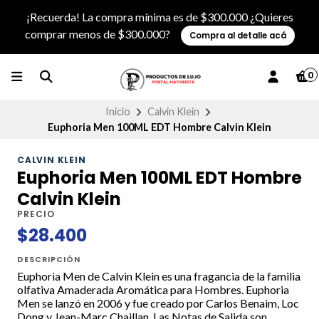
¡Recuerda! La compra mínima es de $300.000 ¿Quieres
comprar menos de $300.000?
Compra al detalle acá
0
Inicio
Calvin Klein
Euphoria Men 100ML EDT Hombre Calvin Klein
CALVIN KLEIN
Euphoria Men 100ML EDT Hombre
Calvin Klein
PRECIO
$28.400
DESCRIPCIÓN
Euphoria Men de Calvin Klein es una fragancia de la familia
olfativa Amaderada Aromática para Hombres. Euphoria
Men se lanzó en 2006 y fue creado por Carlos Benaim, Loc
Dong y Jean-Marc Chaillan. Las Notas de Salida son