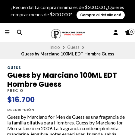
¡Recuerda! La compra mínima es de $300.000 ¿Quieres
comprar menos de $300.000?
Compra al detalle acá
0
Inicio
Guess
Guess by Marciano 100ML EDT Hombre Guess
GUESS
Guess by Marciano 100ML EDT
Hombre Guess
PRECIO
$16.700
DESCRIPCIÓN
Guess by Marciano for Men de Guess es una fragancia de
la familia olfativa para Hombres. Guess by Marciano for
Men se lanzó en 2009. La fragrancia contiene pimienta,
mandarina, jengibre, notas especiadas, lavanda, salvia,