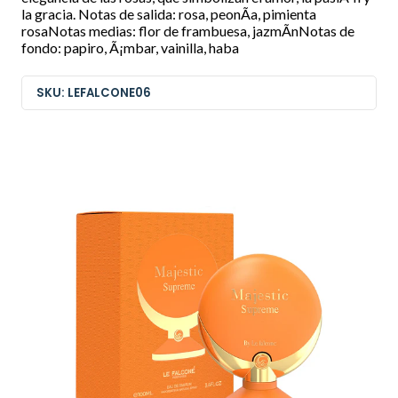
la gracia. Notas de salida: rosa, peonÃ­a, pimienta
rosaNotas medias: flor de frambuesa, jazmÃ­nNotas de
fondo: papiro, Ã¡mbar, vainilla, haba
SKU: LEFALCONE06