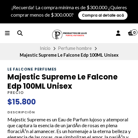
¡Recuerda! La compra mínima es de $300.000 ¿Quieres
comprar menos de $300.000?
Compra al detalle acá
0
Inicio
Perfume hombre
Majestic Supreme Le Falcone Edp 100ML Unisex
LE FALCONE PERFUMES
Majestic Supreme Le Falcone
Edp 100ML Unisex
PRECIO
$15.800
DESCRIPCIÓN
Majestic Supreme es un Eau de Parfum lujoso y atemporal
que captura la esencia de un jardÃ­n de rosas en plena
floraciÃ³n al amanecer. Es un homenaje a la eterna belleza y
elegancia de las rosas, que simbolizan el amor, la pasiÃ³n y