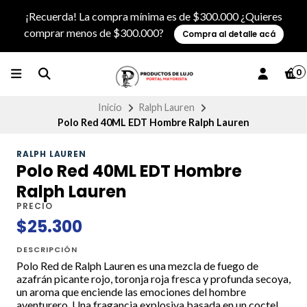
¡Recuerda! La compra mínima es de $300.000 ¿Quieres
comprar menos de $300.000?
Compra al detalle acá
0
Inicio
Ralph Lauren
Polo Red 40ML EDT Hombre Ralph Lauren
RALPH LAUREN
Polo Red 40ML EDT Hombre
Ralph Lauren
PRECIO
$25.300
DESCRIPCIÓN
Polo Red de Ralph Lauren es una mezcla de fuego de
azafrán picante rojo, toronja roja fresca y profunda secoya,
un aroma que enciende las emociones del hombre
aventurero. Una fragancia explosiva basada en un coctel