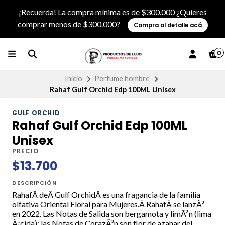
¡Recuerda! La compra mínima es de $300.000 ¿Quieres
comprar menos de $300.000?
Compra al detalle acá
0
Inicio
Perfume hombre
Rahaf Gulf Orchid Edp 100ML Unisex
GULF ORCHID
Rahaf Gulf Orchid Edp 100ML
Unisex
PRECIO
$13.700
DESCRIPCIÓN
RahafÂ deÂ Gulf OrchidÂ es una fragancia de la familia
olfativa Oriental Floral para Mujeres.Â RahafÂ se lanzÃ³
en 2022. Las Notas de Salida son bergamota y limÃ³n (lima
Ã¡cida); las Notas de CorazÃ³n son flor de azahar del