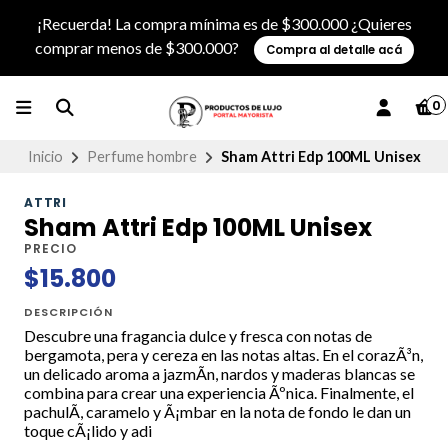
¡Recuerda! La compra mínima es de $300.000 ¿Quieres
comprar menos de $300.000?
Compra al detalle acá
0
Inicio
Perfume hombre
Sham Attri Edp 100ML Unisex
ATTRI
Sham Attri Edp 100ML Unisex
PRECIO
$15.800
DESCRIPCIÓN
Descubre una fragancia dulce y fresca con notas de
bergamota, pera y cereza en las notas altas. En el corazÃ³n,
un delicado aroma a jazmÃ­n, nardos y maderas blancas se
combina para crear una experiencia Ãºnica. Finalmente, el
pachulÃ­, caramelo y Ã¡mbar en la nota de fondo le dan un
toque cÃ¡lido y adi