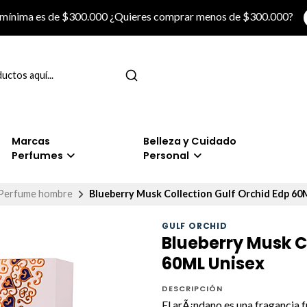
 mínima es de $300.000 ¿Quieres comprar menos de $300.000?
Marcas
Belleza y Cuidado
Perfumes
Personal
Perfume hombre
Blueberry Musk Collection Gulf Orchid Edp 60
GULF ORCHID
Blueberry Musk C
60ML Unisex
DESCRIPCIÓN
El arÃ¡ndano es una fragancia 