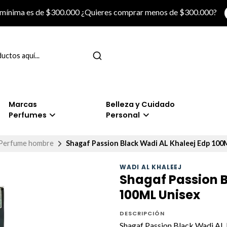
 mínima es de $300.000 ¿Quieres comprar menos de $300.000?
Marcas
Belleza y Cuidado
Perfumes
Personal
Perfume hombre
Shagaf Passion Black Wadi AL Khaleej Edp 100
WADI AL KHALEEJ
Shagaf Passion B
100ML Unisex
DESCRIPCIÓN
Shagaf Passion Black Wadi AL