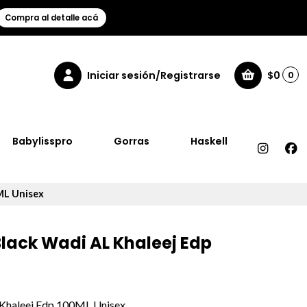
Compra al detalle acá
Iniciar sesión/Registrarse
$0
0
Babylisspro
Gorras
Haskell
ML Unisex
lack Wadi AL Khaleej Edp
 Khaleej Edp 100ML Unisex