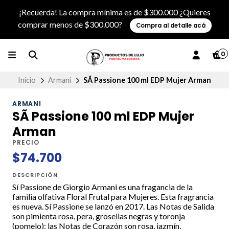
¡Recuerda! La compra mínima es de $300.000 ¿Quieres
comprar menos de $300.000?
Compra al detalle acá
0
Inicio
Armani
SÃ­ Passione 100 ml EDP Mujer Arman
ARMANI
SÃ­ Passione 100 ml EDP Mujer
Arman
PRECIO
$74.700
DESCRIPCIÓN
Sí Passione de Giorgio Armani es una fragancia de la
familia olfativa Floral Frutal para Mujeres. Esta fragrancia
es nueva. Sí Passione se lanzó en 2017. Las Notas de Salida
son pimienta rosa, pera, grosellas negras y toronja
(pomelo); las Notas de Corazón son rosa, jazmín,